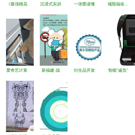
《最强桃花
沉浸式实训
一张图读懂
城隍福佑，
运》第69话
赋能文创人
咸宁2017
手办天堂与
系统升级，
才——文化
年干部储备
钱包的叹息
魅力觉醒
管理专业师
计划与动漫
——漫客栈
生探访天府
开发融合新
与计算机系
国际动漫城
路径
统服务的代
码奇缘
爱奇艺计算
新福建·战
衍生品开发
智能“减负”
机系统服务
疫表情包
中国动漫的
科学陪伴
解析 打造
动漫开发背
新生意经
——桔米
全网领先的
后的坚守与
宝贝最爱的
视频平台技
创新
智能书包计
术架构
算机系统服
务