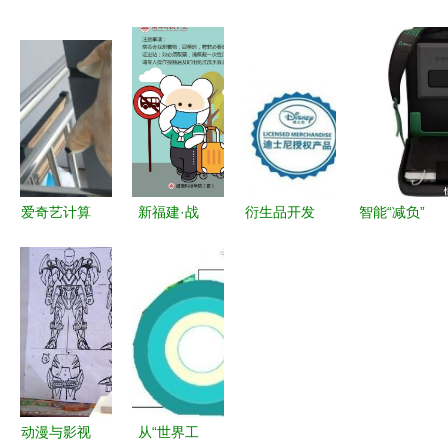
运》第69话
赋能文创人
咸宁2017
手办天堂与
系统升级，
才——文化
年干部储备
钱包的叹息
魅力觉醒
管理专业师
计划与动漫
——漫客栈
生探访天府
开发融合新
与计算机系
国际动漫城
路径
统服务的代
码奇缘
爱奇艺计算
新福建·战
衍生品开发
智能“减负”
机系统服务
疫表情包
中国动漫的
科学陪伴
解析 打造
动漫开发背
新生意经
——桔米
全网领先的
后的坚守与
宝贝最爱的
视频平台技
创新
智能书包计
术架构
算机系统服
务
动漫与影视
从“世界工