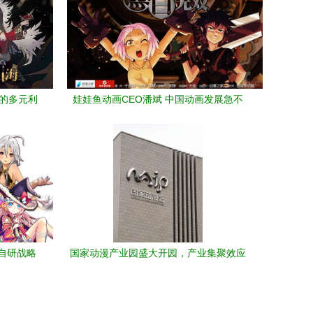
司的多元利
娃娃鱼动画CEO潘斌 中国动画发展急不
来，需要以时代格局培育市场
自研战略
国家动漫产业园盛大开园，产业集聚效应
启动
凸显，超180家企业共绘数字创意新蓝图