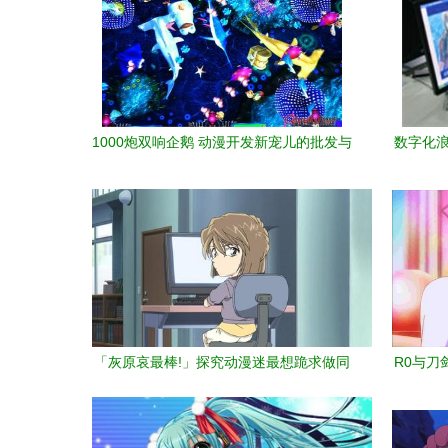
1000炮双响企鹅 动漫开发新宠儿的批发与
数字化浪
价值解析
「灰原哀最棒!」探究动漫迷最想跪求做同
R0与刀
学的小学生女神