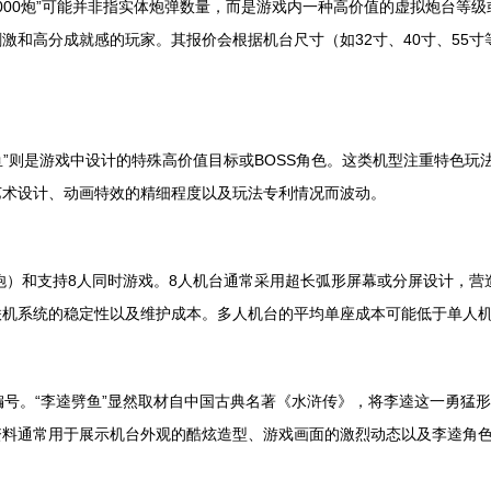
0000炮”可能并非指实体炮弹数量，而是游戏内一种高价值的虚拟炮台等
激和高分成就感的玩家。其报价会根据机台尺寸（如32寸、40寸、55
鱼”则是游戏中设计的特殊高价值目标或BOSS角色。这类机型注重特色玩
艺术设计、动画特效的精细程度以及玩法专利情况而波动。
0炮）和支持8人同时游戏。8人机台通常采用超长弧形屏幕或分屏设计，
联机系统的稳定性以及维护成本。多人机台的平均单座成本可能低于单人
模式编号。“李逵劈鱼”显然取材自中国古典名著《水浒传》，将李逵这一勇
资料通常用于展示机台外观的酷炫造型、游戏画面的激烈动态以及李逵角