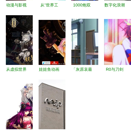
动漫与影视
从“世界工
1000炮双
数字化浪潮
主题玩具产
厂”到文化
响企鹅 动
下的跨界融
品大全列表
高地 广东
漫开发新宠
合 网络技
——101-
软实力如何
儿的批发与
术重塑创意
1024商务
破解比较优
价值解析
产业生态
网计算机系
势
统服务详解
从虚拟世界
娃娃鱼动画
「灰原哀最
R0与刀剑
到真实商业
CEO潘斌
棒!」探究
齐上榜！日
游戏公司的
中国动画发
动漫迷最想
网评选异世
多元利润版
展急不来，
跪求做同学
界题材动漫
图
需要以时代
的小学生女
佳作Top10
格局培育市
神
揭晓
场