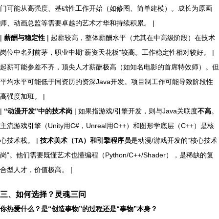
门可能从高强度、基础性工作开始（如修图、简单建模）。成长为原画
师、动画总监等需要卓越的艺术才华和持续积累。 |
|
薪酬与稳定性
| 起薪较高，整体薪酬水平（尤其在中高级阶段）在技术
岗位中名列前茅，职业中期“薪资天花板”较高。工作稳定性相对较好。 |
起薪可能参差不齐，顶尖人才薪酬极高（如知名电影的首席特效师）。但
平均水平可能低于同资历的资深Java开发。项目制工作可能导致阶段性
高强度加班。 |
|
“动漫开发”中的技术岗
| 如果指游戏/引擎开发，则与Java关联度
不高
。
主流游戏引擎（Unity用C#，Unreal用C++）和图形学底层（C++）是核
心技术栈。 |
技术美术（TA）和引擎程序员
是动漫/游戏开发的“核心技术
岗”。他们需要既懂艺术也懂编程（Python/C++/Shader），是稀缺的复
合型人才，价值极高。 |
三、如何选择？灵魂三问
你热爱什么？是“创造事物”的过程还是“事物”本身？