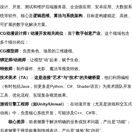
设计、开发、测试和维护后端服务器、企业级应用、安卓应用、大数据系
统等软件。核心是
逻辑思维、算法与系统架构
，目标是构建稳定、高效、
可扩展的数字化解决方案。
CG动漫设计师 / 动漫开发相关岗位
：属于
数字创意产业
。这个领域包含
多个细分岗位：
CG模型师
：负责角色、场景的三维建模。
绑定师/动画师
：让模型“动”起来，赋予生命。
特效师
：制作爆炸、光影、魔法等视觉特效。
技术美术（TA）
：
这是连接“艺术”与“技术”的关键桥梁
，他们利用编程
（有时包括Java，但更多是Python、C#、Shader语言）为美术团队开发
工具、优化流程、实现复杂视觉效果。
游戏引擎工程师（如Unity/Unreal）
：在动漫开发（尤其是游戏和交互式
动画）中，负责核心系统开发，可能涉及C++、C#等。
核心差异
：前者侧重于解决明确的业务或技术问题，产出是“功能”；
后者侧重于视觉叙事和情感表达，产出是“体验”和“内容”。