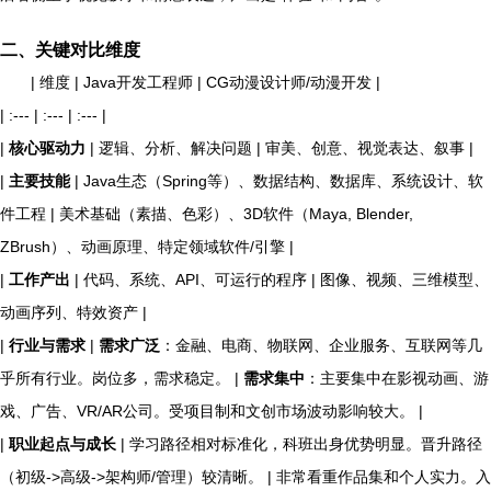
二、关键对比维度
| 维度 | Java开发工程师 | CG动漫设计师/动漫开发 |
| :--- | :--- | :--- |
|
核心驱动力
| 逻辑、分析、解决问题 | 审美、创意、视觉表达、叙事 |
|
主要技能
| Java生态（Spring等）、数据结构、数据库、系统设计、软
件工程 | 美术基础（素描、色彩）、3D软件（Maya, Blender,
ZBrush）、动画原理、特定领域软件/引擎 |
|
工作产出
| 代码、系统、API、可运行的程序 | 图像、视频、三维模型、
动画序列、特效资产 |
|
行业与需求
|
需求广泛
：金融、电商、物联网、企业服务、互联网等几
乎所有行业。岗位多，需求稳定。 |
需求集中
：主要集中在影视动画、游
戏、广告、VR/AR公司。受项目制和文创市场波动影响较大。 |
|
职业起点与成长
| 学习路径相对标准化，科班出身优势明显。晋升路径
（初级->高级->架构师/管理）较清晰。 | 非常看重作品集和个人实力。入