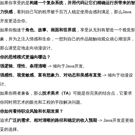
如果你享受的是
构建一个复杂系统，并用代码让它们精确运行所带来的智
力快感
，看到自己写的程序被千百万人稳定使用会感到满足，那么Java
开发更适合你。
如果你痴迷于
角色、故事、画面和世界观
，享受从无到有塑造一个视觉形
象，并为之注入情感和生命，一想到自己的作品能触动观众就心潮澎湃，
那么请坚定地走向动漫设计。
你的思维模式更偏向哪边？
强逻辑、理性、条理清晰
-> 倾向于Java开发。
强感性、视觉敏感、富有想象力、对动态和美感有直觉
-> 倾向于动漫设
计。
如果你两者兼备，那么
技术美术（TA）
可能是你完美的结合点，它要求
你同时用艺术的眼光和工程的手段解决问题。
你如何看待职业风险和长期发展？
追求
广泛的需求、相对清晰的路径和稳定的收入预期
-> Java开发是更稳
妥的选择。