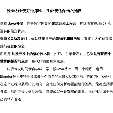
没有绝对“更好”的职业，只有“更适合”你的选择。
选择
Java开发
，你是数字世界的
建筑师和工程师
，构建着支撑现代社会
运转的隐形骨架。
选择
CG动漫设计
，你是梦想世界的
造物主和魔法师
，直接为人们创造情
感与视觉的盛宴。
而投身
动漫开发中的核心技术岗
（如TA、引擎开发），你则是
连接两个
世界的桥梁与巫师
，用代码施展视觉魔法。
建议你花时间亲自尝试：学一段Java基础，写个小程序；也用
Blender等免费软件尝试做一个简单的三维模型或动画。你的内心感受和
在这个过程中展现出的倾向，会比任何分析都更能给你答案。无论选择哪
条路，深耕下去，做到极致，都能成就一番辉煌的事业。祝你找到属于自
己的精彩赛道！